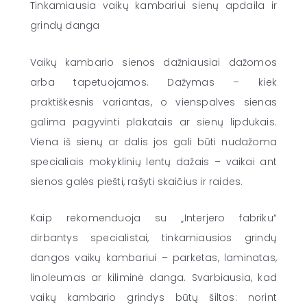
Tinkamiausia vaikų kambariui sienų apdaila ir
grindų danga
Vaikų kambario sienos dažniausiai dažomos
arba tapetuojamos. Dažymas – kiek
praktiškesnis variantas, o vienspalves sienas
galima pagyvinti plakatais ar sienų lipdukais.
Viena iš sienų ar dalis jos gali būti nudažoma
specialiais mokyklinių lentų dažais – vaikai ant
sienos galės piešti, rašyti skaičius ir raides.
Kaip rekomenduoja su „Interjero fabriku“
dirbantys specialistai, tinkamiausios grindų
dangos vaikų kambariui – parketas, laminatas,
linoleumas ar kiliminė danga. Svarbiausia, kad
vaikų kambario grindys būtų šiltos: norint