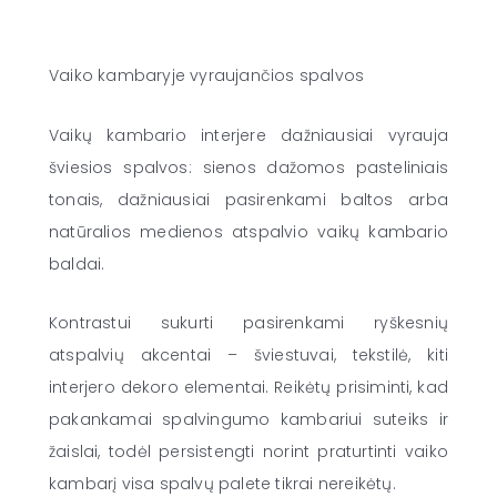
s
Vaiko kambaryje vyraujančios spalvos
Vaikų kambario interjere dažniausiai vyrauja
šviesios spalvos: sienos dažomos pasteliniais
tonais, dažniausiai pasirenkami baltos arba
natūralios medienos atspalvio vaikų kambario
baldai.
Kontrastui sukurti pasirenkami ryškesnių
atspalvių akcentai – šviestuvai, tekstilė, kiti
interjero dekoro elementai. Reikėtų prisiminti, kad
pakankamai spalvingumo kambariui suteiks ir
žaislai, todėl persistengti norint praturtinti vaiko
kambarį visa spalvų palete tikrai nereikėtų.