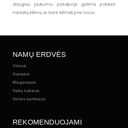
daugiau jaukumo, patalpoje galima patiesti
minkštą kilimą ar bent kilimėlį prie lovos.
NAMŲ ERDVĖS
Virtuvė
Svetainė
Miegamasis
Vaikų kabarys
Vonios kambarys
REKOMENDUOJAMI