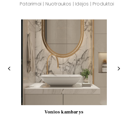
Patarimai | Nuotraukos | Idėjos | Produktai
P
N
r
e
e
x
v
t
i
Vonios kambarys
o
u