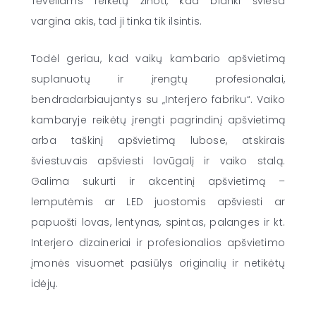
Tėveliams reikėtų žinoti, kad blanki šviesa
vargina akis, tad ji tinka tik ilsintis.
Todėl geriau, kad vaikų kambario apšvietimą
suplanuotų ir įrengtų profesionalai,
bendradarbiaujantys su „Interjero fabriku“. Vaiko
kambaryje reikėtų įrengti pagrindinį apšvietimą
arba taškinį apšvietimą lubose, atskirais
šviestuvais apšviesti lovūgalį ir vaiko stalą.
Galima sukurti ir akcentinį apšvietimą –
lemputėmis ar LED juostomis apšviesti ar
papuošti lovas, lentynas, spintas, palanges ir kt.
Interjero dizaineriai ir profesionalios apšvietimo
įmonės visuomet pasiūlys originalių ir netikėtų
idėjų.