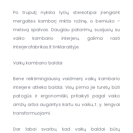
Po truputį nyksta lyčių stereotipai įrengiant
mergaitės kambarį rinktis rožinę, o berniuko –
melsvą spalvas. Daugiau patarimų, susijusių su
vaiko kambario interjeru, galima rasti
Interjerofabrikas.lt tinklaraštyje.
Vaikų kambario baldai
Bene reikšmingiausią vaidmenį vaikų kambario
interjere atlieka baldai. Visų pirma jie turėtų būti
patogūs ir ergonomiški, pritaikyti pagal vaiko
amžių arba augantys kartu su vaiku, t. y. lengvai
transformuojami.
Dar labai svarbu, kad vaikų baldai būtų