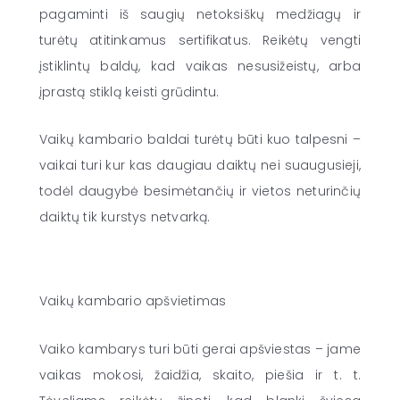
pagaminti iš saugių netoksiškų medžiagų ir
turėtų atitinkamus sertifikatus. Reikėtų vengti
įstiklintų baldų, kad vaikas nesusižeistų, arba
įprastą stiklą keisti grūdintu.
Vaikų kambario baldai turėtų būti kuo talpesni –
vaikai turi kur kas daugiau daiktų nei suaugusieji,
todėl daugybė besimėtančių ir vietos neturinčių
daiktų tik kurstys netvarką.
Vaikų kambario apšvietimas
Vaiko kambarys turi būti gerai apšviestas – jame
vaikas mokosi, žaidžia, skaito, piešia ir t. t.