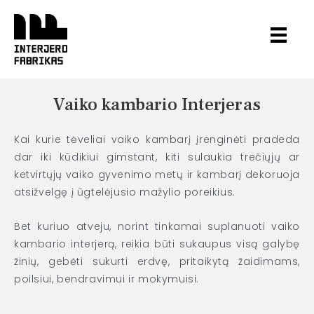
Pereiti
prie
turinio
Vaiko kambario Interjeras
Kai kurie tėveliai vaiko kambarį įrenginėti pradeda
dar iki kūdikiui gimstant, kiti sulaukia trečiųjų ar
ketvirtųjų vaiko gyvenimo metų ir kambarį dekoruoja
atsižvelgę į ūgtelėjusio mažylio poreikius.
Bet kuriuo atveju, norint tinkamai suplanuoti vaiko
kambario interjerą, reikia būti sukaupus visą galybę
žinių, gebėti sukurti erdvę, pritaikytą žaidimams,
poilsiui, bendravimui ir mokymuisi.