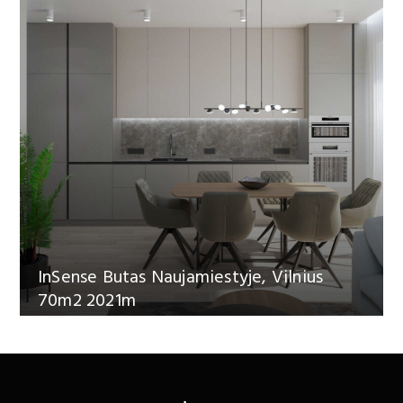
InSense Butas Naujamiestyje, Vilnius
InS
70m2 2021m
48