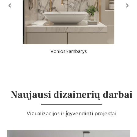
P
N
r
e
e
x
v
t
i
Vonios kambarys
o
u
s
Naujausi dizainerių darbai
Vizualizacijos ir įgyvendinti projektai