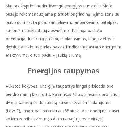
Šiaurės kryptimi norint išvengti energijos nuostolių. Šioje
pusėje rekomenduojama planuoti pagrindinę įėjimo zoną su
lauko durimis, taip pat sandėliavimo ar parkavimo patalpas,
kurioms nereikia daug apšvietimo. Teisinga pastato
orientacija, funkcinių patalpų suplanavimas, langų vietos ir
dydžių parinkimas padės pasiekti ir didesnį pastato energetinį
efektyvumą, o tuo pačiu – jaukią šilumą.
Energijos taupymas
Aukštos kokybės, energiją taupantys langai prisideda prie
bendro namų komforto. Pasirinkus šiltus, gilesnius profilius ir
dviejų kamerų stiklo paketą su selektyvinėmis dangomis
(Low-E), langai gali pasiekti aukščiausiai A++ energinei klasei
keliamus reikalavimus (o dažnu atveju juos ir viršyti).