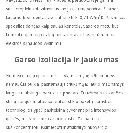
Pavyzdžiui,
MYNEST
by Aradas e. parduotuvėje galima
susikomplektuoti vitrininius langus, kurių bendras šilumos
laidumo koeficientas Uw gali siekti iki 0,71 W/m²K. Pasirinkus
specialias dangas kaip saulės kontrolė, vasaros metu bus
kontroliuojamas patalpų perkaitimas ir bus mažinamos
elektros sąnaudos vėsinimui.
Garso izoliacija ir jaukumas
Neabejotina, jog jaukiausi – tylą ir ramybę užtikrinantys
namai. Čia puikiai pasitarnauja triukšmą iš lauko mažinantys
langai su tikslingai parinktais priedais. Triukšmą sulaikančios
stiklų dangos ir kitos specialios stiklo paketų gamybos
technologijos ypač pasiteisina gyvenant prie intensyvios
gatvės, miesto centro ar oro uosto. Tai padeda
susikoncentruoti, išsimiegoti ir atsikratyti nuovargio.