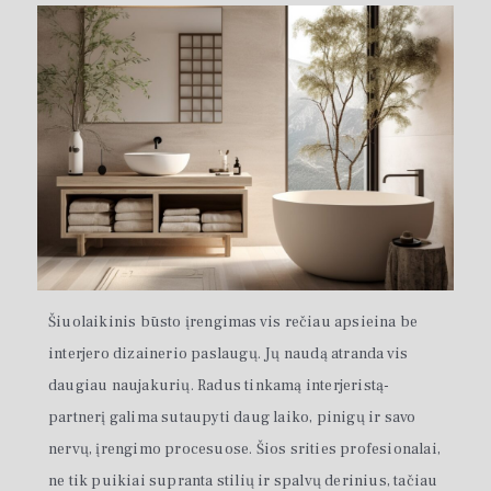
Šiuolaikinis būsto įrengimas vis rečiau apsieina be
interjero dizainerio paslaugų. Jų naudą atranda vis
daugiau naujakurių. Radus tinkamą interjeristą-
partnerį galima sutaupyti daug laiko, pinigų ir savo
nervų, įrengimo procesuose. Šios srities profesionalai,
ne tik puikiai supranta stilių ir spalvų derinius, tačiau