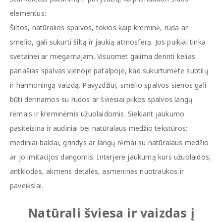
elementus:
Šiltos, natūralios spalvos, tokios kaip kreminė, ruda ar
smėlio, gali sukurti šiltą ir jaukią atmosferą. Jos puikiai tinka
svetainei ar miegamajam. Visuomet galima derinti kelias
panašias spalvas vienoje patalpoje, kad sukurtumėte subtilų
ir harmoningą vaizdą. Pavyzdžiui, smėlio spalvos sienos gali
būti derinamos su rudos ar šviesiai pilkos spalvos langų
rėmais ir kreminėmis užuolaidomis. Siekiant jaukumo
pasiteisina ir audiniai bei natūralaus medžio tekstūros:
mediniai baldai, grindys ar langų rėmai su natūralaus medžio
ar jo imitacijos dangomis. Interjere jaukumą kurs užuolaidos,
antklodės, akmens detalės, asmeninės nuotraukos ir
paveikslai.
Natūrali šviesa ir vaizdas į