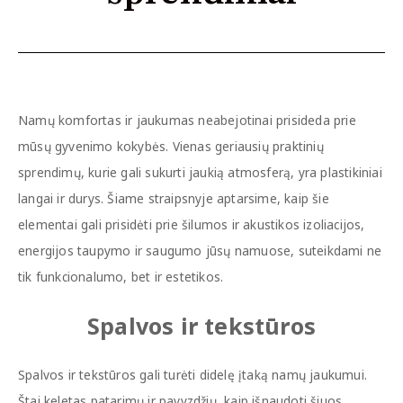
Namų komfortas ir jaukumas neabejotinai prisideda prie
mūsų gyvenimo kokybės. Vienas geriausių praktinių
sprendimų, kurie gali sukurti jaukią atmosferą, yra plastikiniai
langai ir durys. Šiame straipsnyje aptarsime, kaip šie
elementai gali prisidėti prie šilumos ir akustikos izoliacijos,
energijos taupymo ir saugumo jūsų namuose, suteikdami ne
tik funkcionalumo, bet ir estetikos.
Spalvos ir tekstūros
Spalvos ir tekstūros gali turėti didelę įtaką namų jaukumui.
Štai keletas patarimų ir pavyzdžių, kaip išnaudoti šiuos