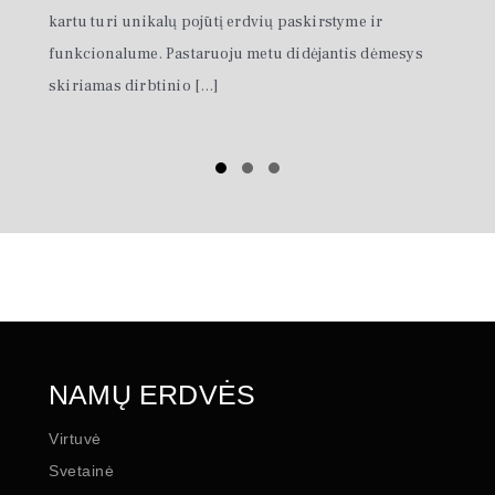
kartu turi unikalų pojūtį erdvių paskirstyme ir
funkcionalume. Pastaruoju metu didėjantis dėmesys
skiriamas dirbtinio […]
Slide
Slide
Slide
group
group
group
1
2
3
NAMŲ ERDVĖS
Virtuvė
Svetainė