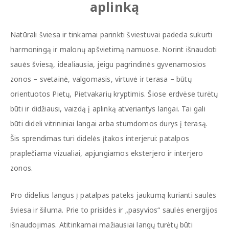
aplinką
Natūrali šviesa ir tinkamai parinkti šviestuvai padeda sukurti
harmoningą ir malonų apšvietimą namuose. Norint išnaudoti
sauės šviesą, idealiausia, jeigu pagrindinės gyvenamosios
zonos – svetainė, valgomasis, virtuvė ir terasa – būtų
orientuotos Pietų, Pietvakarių kryptimis. Šiose erdvėse turėtų
būti ir didžiausi, vaizdą į aplinką atveriantys langai. Tai gali
būti dideli vitrininiai langai arba stumdomos durys į terasą.
Šis sprendimas turi didelės įtakos interjerui: patalpos
praplečiama vizualiai, apjungiamos eksterjero ir interjero
zonos.
Pro didelius langus į patalpas pateks jaukumą kurianti saulės
šviesa ir šiluma. Prie to prisidės ir „pasyvios“ saulės energijos
išnaudojimas. Atitinkamai mažiausiai langų turėtų būti