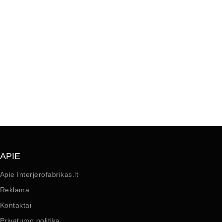
APIE
Apie Interjerofabrikas.lt
Reklama
Kontaktai
Privatumo politika