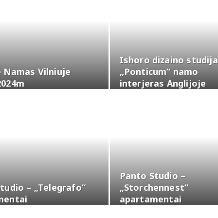
Ishoro dizaino studija
 Namas Vilniuje
„Ponticum” namo
2024m
interjeras Anglijoje
Panto Studio –
tudio – „Telegrafo“
„Storchennest“
mentai
apartamentai