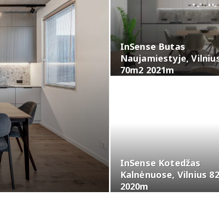
InSense Butas
Naujamiestyje, Vilniu
70m2 2021m
InSense Kotedžas
Kalnėnuose, Vilnius 8
2020m