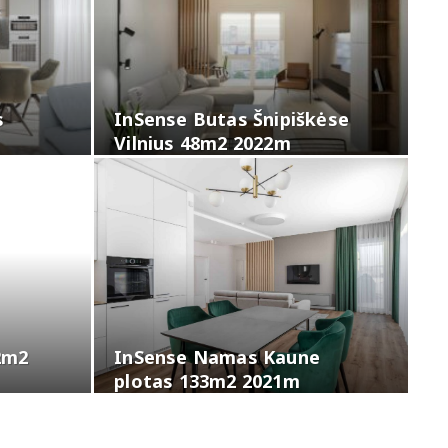
s
InSense Butas Šnipiškėse
Vilnius 48m2 2022m
2m2
InSense Namas Kaune
plotas 133m2 2021m