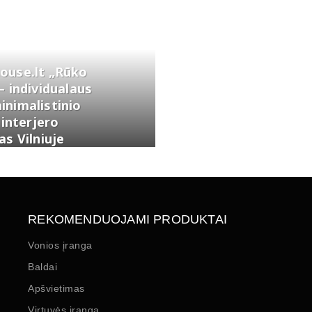
ouse.lt „Rūko
– individualaus
nimalistinio
 interjero
as Vilniuje
REKOMENDUOJAMI PRODUKTAI
Vonios įranga
Baldai
Apšvietimas
Virtuvės įranga