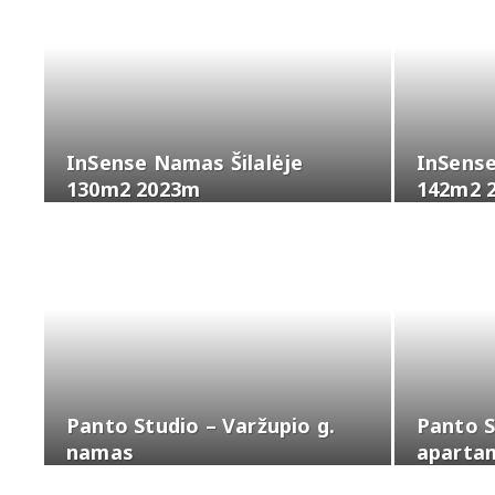
InSense Namas Šilalėje
InSense
130m2 2023m
142m2 
Panto Studio – Varžupio g.
Panto S
namas
aparta