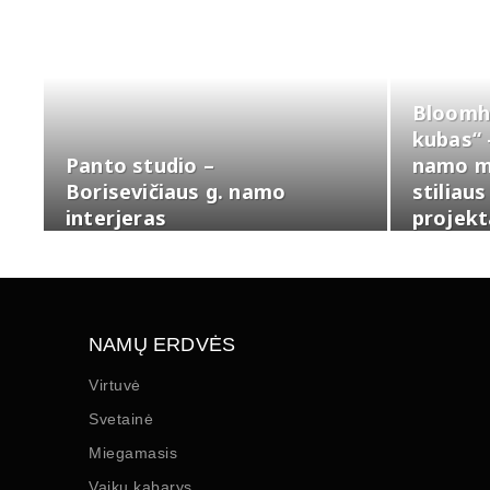
Bloomh
kubas“ 
Panto studio –
namo mi
Borisevičiaus g. namo
stiliaus
interjeras
projekt
NAMŲ ERDVĖS
Virtuvė
Svetainė
Miegamasis
Vaikų kabarys