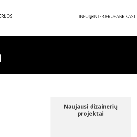
ERIJOS
INFO@INTERJEROFABRIKAS.L
I
Naujausi dizainerių
projektai