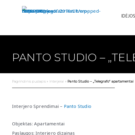
Pereiti
prie
IDĖJOS
turinio
PANTO STUDIO – „TE
Pagrindinis puslapis
»
Interjerai
»
Panto Studio – „Telegrafo“ apartamentai
Interjero Sprendimai –
Panto Studio
Objektas: Apartamentai
Paslaugos: Interjero dizainas