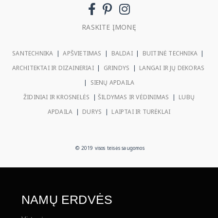
RASKITE ĮMONĘ
SANTECHNIKA
|
APŠVIETIMAS
|
BALDAI
|
BUITINĖ TECHNIKA
|
ARCHITEKTAI IR DIZAINERIAI
|
GRINDYS
|
LANGAI IR JŲ DEKORAS
|
SIENŲ APDAILA
ŽIDINIAI IR KROSNELĖS
|
ŠILDYMAS IR VĖDINIMAS
|
LUBŲ
APDAILA
|
DURYS
|
LAIPTAI IR TURĖKLAI
© 2019 visos teisės saugomos
NAMŲ ERDVĖS