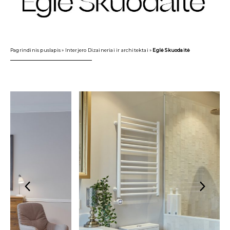
Pagrindinis puslapis
»
Interjero Dizaineriai ir architektai
»
Eglė Skuodaitė