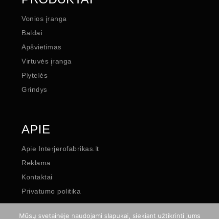
Vonios įranga
Baldai
Apšvietimas
Virtuvės įranga
Plytelės
Grindys
APIE
Apie Interjerofabrikas.lt
Reklama
Kontaktai
Privatumo politika
Mūsų svetainėje naudojami slapukai, siekiant užtikrinti jums