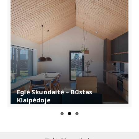
Eglė Skuodaitė – Būstas
Klaipėdoje
S
S
S
l
l
l