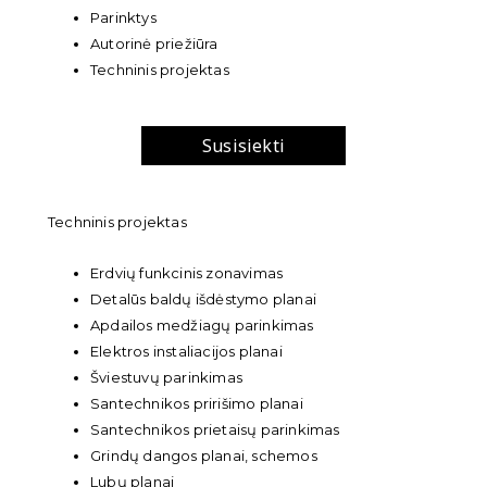
Parinktys
Autorinė priežiūra
Techninis projektas
Susisiekti
Techninis projektas
Erdvių funkcinis zonavimas
Detalūs baldų išdėstymo planai
Apdailos medžiagų parinkimas
Elektros instaliacijos planai
Šviestuvų parinkimas
Santechnikos pririšimo planai
Santechnikos prietaisų parinkimas
Grindų dangos planai, schemos
Lubų planai