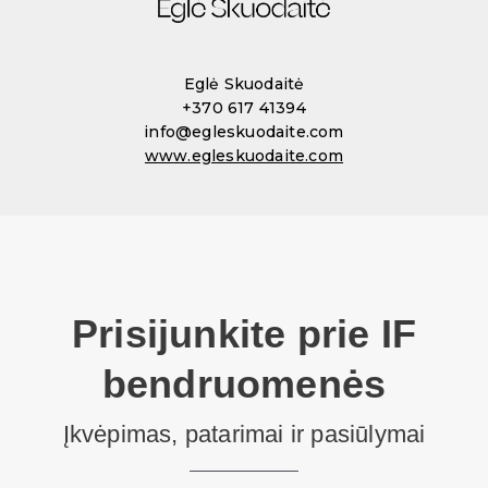
i
i
i
d
d
d
e
e
e
Eglė Skuodaitė
g
g
g
+370 617 41394
r
r
r
info@egleskuodaite.com
www.egleskuodaite.com
o
o
o
u
u
u
p
p
p
1
2
3
Prisijunkite prie IF
bendruomenės
Įkvėpimas, patarimai ir pasiūlymai