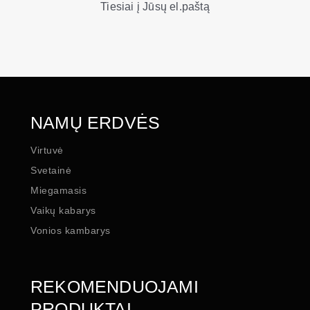
Tiesiai į Jūsų el.paštą
NAMŲ ERDVĖS
Virtuvė
Svetainė
Miegamasis
Vaikų kabarys
Vonios kambarys
REKOMENDUOJAMI
PRODUKTAI