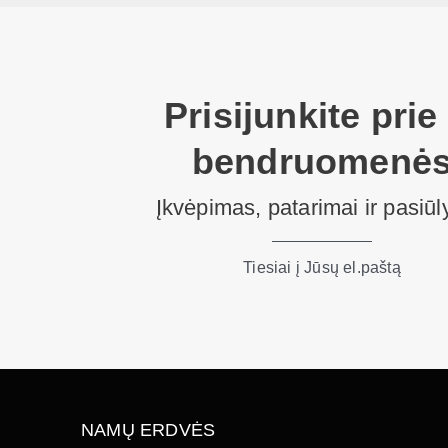
Prisijunkite prie
bendruomenė
Įkvėpimas, patarimai ir pasiū
Tiesiai į Jūsų el.paštą
NAMŲ ERDVĖS