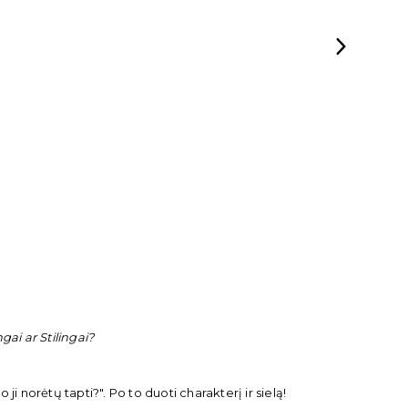
ai ar Stilingai?
 ji norėtų tapti?". Po to duoti charakterį ir sielą!