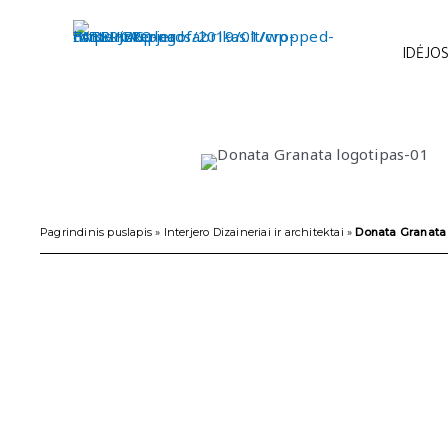
Pereiti
prie
IDĖJOS
turinio
Pagrindinis puslapis
»
Interjero Dizaineriai ir architektai
»
Donata Granata