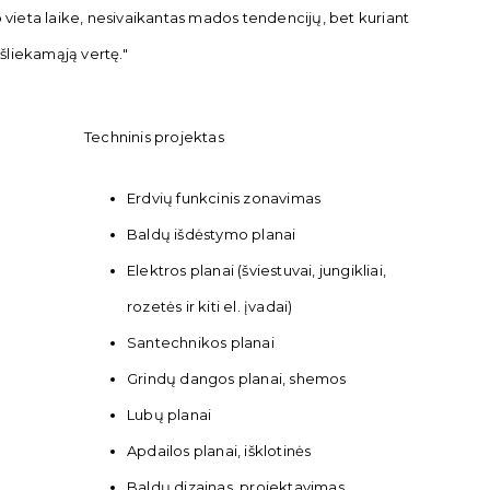
 vieta laike, nesivaikantas mados tendencijų, bet kuriant
 išliekamąją vertę."
Techninis projektas
Erdvių funkcinis zonavimas
Baldų išdėstymo planai
Elektros planai (šviestuvai, jungikliai,
rozetės ir kiti el. įvadai)
Santechnikos planai
Grindų dangos planai, shemos
Lubų planai
Apdailos planai, išklotinės
Baldų dizainas, projektavimas