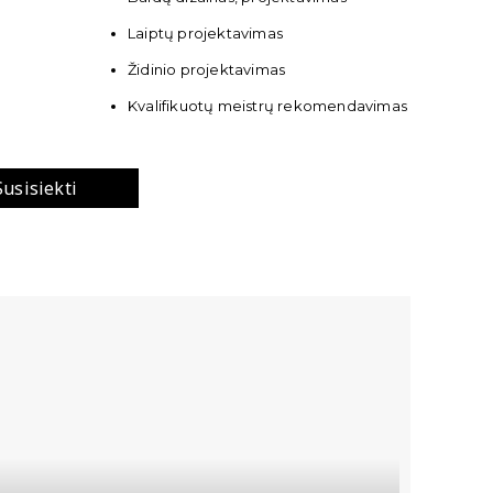
Laiptų projektavimas
Židinio projektavimas
Kvalifikuotų meistrų rekomendavimas
Susisiekti