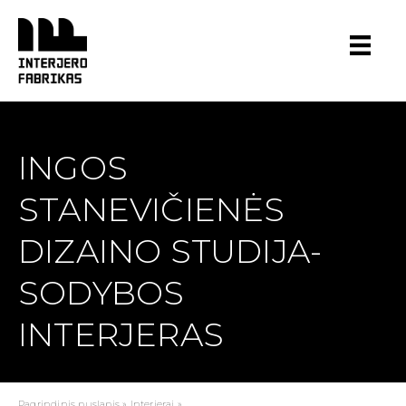
Pereiti
prie
turinio
INGOS
STANEVIČIENĖS
DIZAINO STUDIJA-
SODYBOS
INTERJERAS
Pagrindinis puslapis
»
Interjerai
»