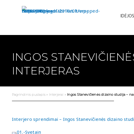
Pereiti
prie
IDĖJOS
turinio
INGOS STANEVIČIENĖ
INTERJERAS
Pagrindinis puslapis
»
Interjerai
»
Ingos Stanevičienės dizaino studija – na
Interjero sprendimai – Ingos Stanevičienės dizaino studi